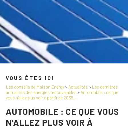
VOUS ÊTES ICI
Les conseils de Maison Energy
>
Actualités
>
Les dernières
actualités des énergies renouvelables
>
Automobile : ce que
vous n’allez plus voir à partir de 2035…
AUTOMOBILE : CE QUE VOUS
N’ALLEZ PLUS VOIR À