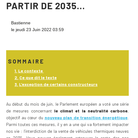
PARTIR DE 2035…
Bastienne
le jeudi 23 Juin 2022 03:59
SOMMAIRE
Le contexte
Ce que dit le texte
L’exception de certains constructeurs
Au début du mois de juin, le Parlement européen a voté une série
de mesures concernant
le climat et la neutralité carbone
,
objectif au cœur du
nouveau plan de transition énergétique
.
Parmi toutes ces mesures, il y en a une qui va fortement impacter
nos vie : l’interdiction de la vente de véhicules thermiques neuves
en 2035.
Vous pouvez également retrouver le reste des nos