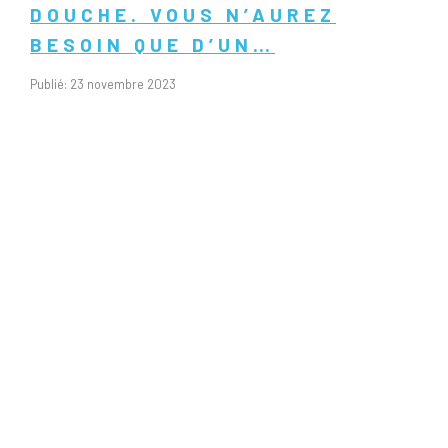
DOUCHE. VOUS N’AUREZ
BESOIN QUE D’UN…
Publié: 23 novembre 2023
Dans la salle de bain, garder ses parois de douche et sa cabine
sans calcaire peut être un véritable casse-tête. Heureusement,
il existe une méthode miracle qui rendra votre pièce impeccable
! C’est le programme de notre actualité salle de bain du jour.
Pourquoi j’ai du calcaire dans ma douche ? Nous l’avons dit,
nettoyer […]
0 commentaire
ADIEU LA CORVÉE
DU MÉNAGE ! 3
ASTUCES
SURPRENANTES ET
ÉCONOMIQUES POUR