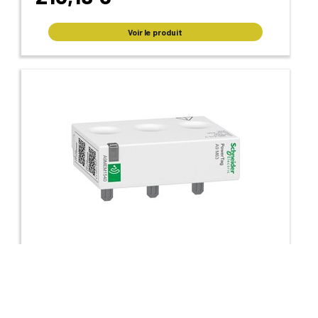
Voir le produit
Capteur de mesure radiofréquence PowerTag 3P
63A Acti9 A9MEM1540 amont / aval