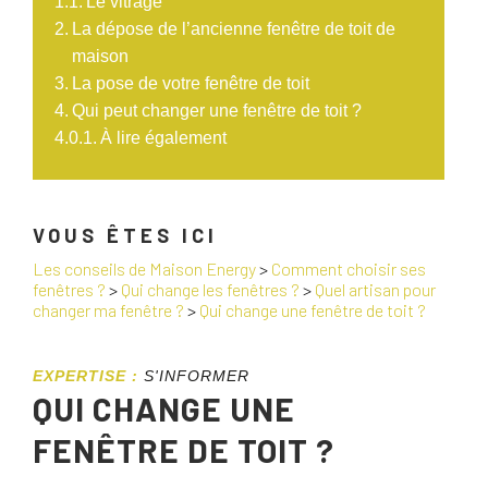
Le vitrage
La dépose de l’ancienne fenêtre de toit de
maison
La pose de votre fenêtre de toit
Qui peut changer une fenêtre de toit ?
À lire également
VOUS ÊTES ICI
Les conseils de Maison Energy
>
Comment choisir ses
fenêtres ?
>
Qui change les fenêtres ?
>
Quel artisan pour
changer ma fenêtre ?
>
Qui change une fenêtre de toit ?
EXPERTISE :
S'INFORMER
QUI CHANGE UNE
FENÊTRE DE TOIT ?