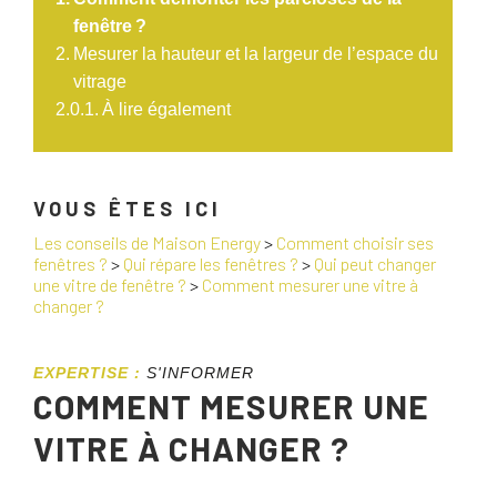
fenêtre ?
Mesurer la hauteur et la largeur de l’espace du
vitrage
À lire également
VOUS ÊTES ICI
Les conseils de Maison Energy
>
Comment choisir ses
fenêtres ?
>
Qui répare les fenêtres ?
>
Qui peut changer
une vitre de fenêtre ?
>
Comment mesurer une vitre à
changer ?
EXPERTISE :
S'INFORMER
COMMENT MESURER UNE
VITRE À CHANGER ?