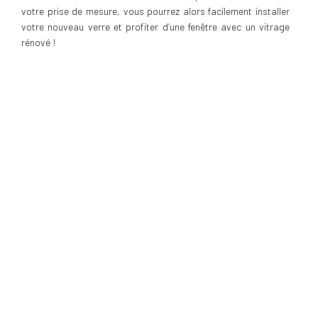
votre prise de mesure, vous pourrez alors facilement installer
votre nouveau verre et profiter d’une fenêtre avec un vitrage
rénové !
À LIRE ÉGALEMENT
Comment démonter une vitre ?
Comment faire pour changer un double vitrage ?
Quel est le prix d’une vitre ?
NOS SUGGESTIONS DE FENÊTRE
NOS MAGASINS
Maison Energy