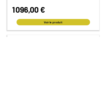
1 096,00 €
Voir le produit
VMC Double Flux Orka BP Haut Rendement avec kit