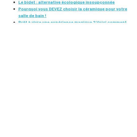
Le bidet : alternative écologique insoupçonnée
Pourquoi vous DEVEZ choisir la céramique pour votre
salle de bain !
Prêt à vivre une expérience magique ? Voici comment
choisir LE meuble de salle de bain qui vous
émerveillera au quotidien !
BASTIENNE
RÉDACTRICE WEB-MARKETING. APRÈS DES ÉTUDES D'ÉDITION
ET L'ÉCRITURE DE PLUSIEURS LIVRES, BASTIENNE S'EST
ORIENTÉE VERS LA RÉDACTION WEB CHEZ MAISON ENERGY,