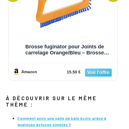
Brosse fuginator pour Joints de
carrelage Orange/Bleu – Brosse
innovante pour Joints de Nettoyage des
Joints dans la Salle de Bain, la Cuisine
et la Maison – élimine superficiellement
Amazon
15.50 €
Les moisissures
À DÉCOUVRIR SUR LE MÊME
THÈME :
Comment avoir une salle de bain écolo grâce à
quelques astuces simples ?