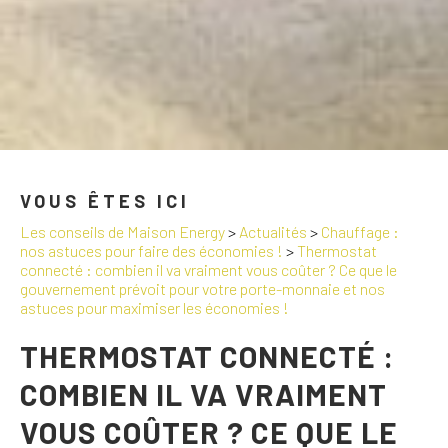
VOUS ÊTES ICI
Les conseils de Maison Energy
>
Actualités
>
Chauffage :
nos astuces pour faire des économies !
>
Thermostat
connecté : combien il va vraiment vous coûter ? Ce que le
gouvernement prévoit pour votre porte-monnaie et nos
astuces pour maximiser les économies !
THERMOSTAT CONNECTÉ :
COMBIEN IL VA VRAIMENT
VOUS COÛTER ? CE QUE LE