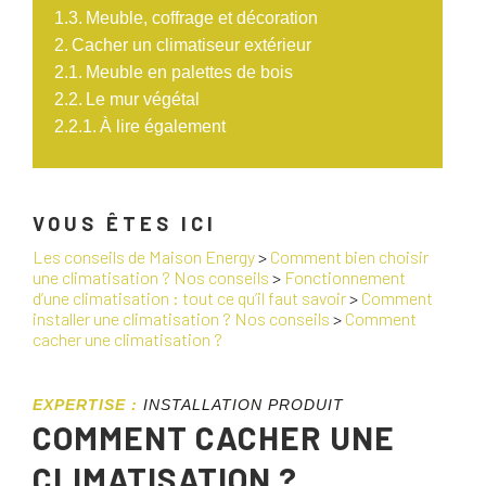
Meuble, coffrage et décoration
Cacher un climatiseur extérieur
Meuble en palettes de bois
Le mur végétal
À lire également
VOUS ÊTES ICI
Les conseils de Maison Energy
>
Comment bien choisir
une climatisation ? Nos conseils
>
Fonctionnement
d’une climatisation : tout ce qu’il faut savoir
>
Comment
installer une climatisation ? Nos conseils
>
Comment
cacher une climatisation ?
EXPERTISE :
INSTALLATION PRODUIT
COMMENT CACHER UNE
CLIMATISATION ?