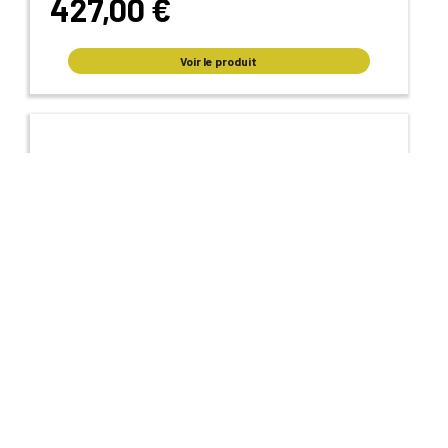
427,00 €
Voir le produit
Habillage pour unités extérieures cache-clim
Initiale Gris 875119 sans capot supérieur