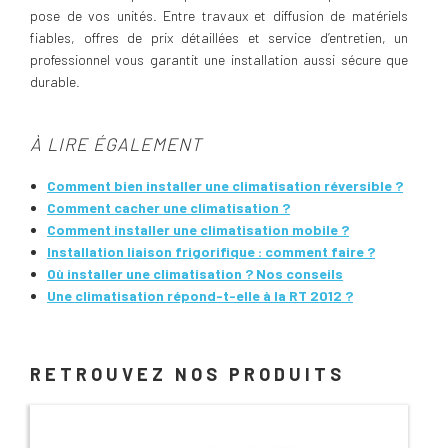
pose de vos unités. Entre travaux et diffusion de matériels
fiables, offres de prix détaillées et service d’entretien, un
professionnel vous garantit une installation aussi sécure que
durable.
À LIRE ÉGALEMENT
Comment bien installer une climatisation réversible ?
Comment cacher une climatisation ?
Comment installer une climatisation mobile ?
Installation liaison frigorifique : comment faire ?
Où installer une climatisation ? Nos conseils
Une climatisation répond-t-elle à la RT 2012 ?
RETROUVEZ NOS PRODUITS