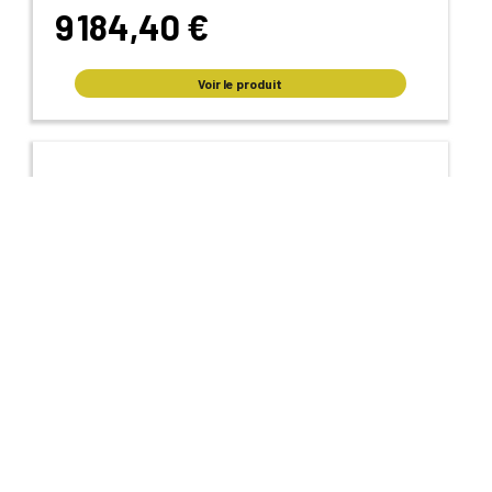
9 184,40 €
Voir le produit
Unité extérieure Design 2,5 kWatts - Mitsubishi