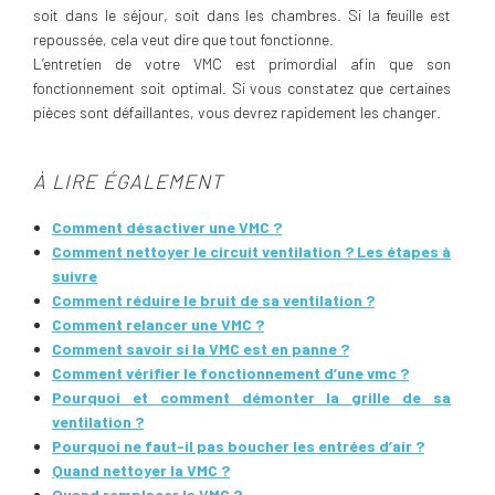
soit dans le séjour, soit dans les chambres. Si la feuille est
repoussée, cela veut dire que tout fonctionne.
L’entretien de votre VMC est primordial afin que son
fonctionnement soit optimal. Si vous constatez que certaines
pièces sont défaillantes, vous devrez rapidement les changer.
À LIRE ÉGALEMENT
Comment désactiver une VMC ?
Comment nettoyer le circuit ventilation ? Les étapes à
suivre
Comment réduire le bruit de sa ventilation ?
Comment relancer une VMC ?
Comment savoir si la VMC est en panne ?
Comment vérifier le fonctionnement d’une vmc ?
Pourquoi et comment démonter la grille de sa
ventilation ?
Pourquoi ne faut-il pas boucher les entrées d’air ?
Quand nettoyer la VMC ?
Quand remplacer la VMC ?