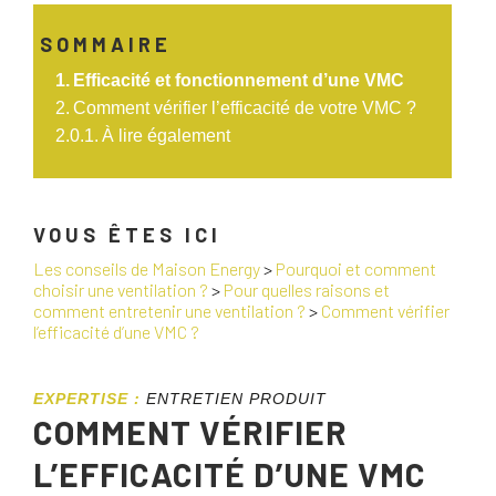
SOMMAIRE
Efficacité et fonctionnement d’une VMC
Comment vérifier l’efficacité de votre VMC ?
À lire également
VOUS ÊTES ICI
Les conseils de Maison Energy
>
Pourquoi et comment
choisir une ventilation ?
>
Pour quelles raisons et
comment entretenir une ventilation ?
>
Comment vérifier
l’efficacité d’une VMC ?
EXPERTISE :
ENTRETIEN PRODUIT
COMMENT VÉRIFIER
L’EFFICACITÉ D’UNE VMC