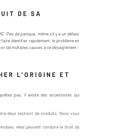
RUIT DE SA
a VMC. Pas de panique, même s’il y a un défaut
ez faire identifier rapidement le problème en
avoir de multiples causes à ce désagrément :
HER L’ORIGINE ET
uiétez pas, il existe des accessoires qui
 entre deux sections de conduits. Nous vous
ndues, elles peuvent conduire le bruit du