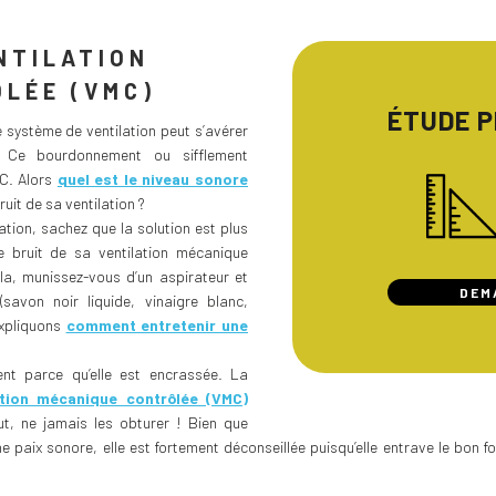
NTILATION
LÉE (VMC)
ÉTUDE 
 système de ventilation peut s’avérer
? Ce bourdonnement ou sifflement
MC. Alors
quel est le niveau sonore
uit de sa ventilation ?
ation, sachez que la solution est plus
le bruit de sa ventilation mécanique
cela, munissez-vous d’un aspirateur et
DEM
savon noir liquide, vinaigre blanc,
expliquons
comment entretenir une
ent parce qu’elle est encrassée. La
ation mécanique contrôlée (VMC)
ut, ne jamais les obturer ! Bien que
ne paix sonore, elle est fortement déconseillée puisqu’elle entrave le bon 