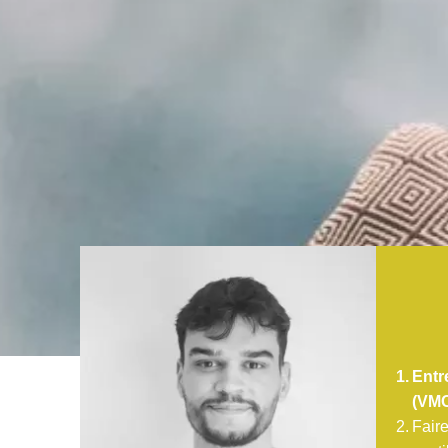
Entr
(VM
Faire