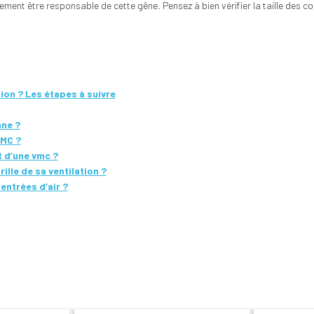
ent être responsable de cette gêne. Pensez à bien vérifier la taille des co
ion ? Les étapes à suivre
nne ?
VMC ?
 d’une vmc ?
lle de sa ventilation ?
entrées d’air ?