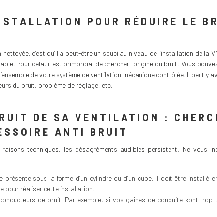
INSTALLATION POUR RÉDUIRE LE B
on nettoyée, c’est qu’il a peut-être un souci au niveau de l’installation de l
able. Pour cela, il est primordial de chercher l’origine du bruit. Vous pouv
ra l’ensemble de votre système de ventilation mécanique contrôlée. Il peut y 
urs du bruit, problème de réglage, etc.
RUIT DE SA VENTILATION : CHERC
ESSOIRE ANTI BRUIT
raisons techniques, les désagréments audibles persistent. Ne vous inq
 présente sous la forme d’un cylindre ou d’un cube. Il doit être installé
e pour réaliser cette installation.
nducteurs de bruit. Par exemple, si vos gaines de conduite sont trop te