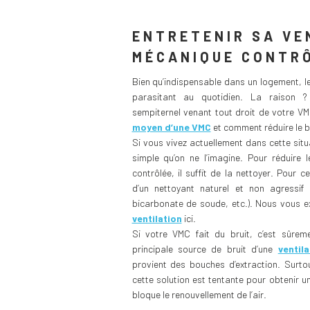
ENTRETENIR SA VE
MÉCANIQUE CONTRÔ
Bien qu’indispensable dans un logement, le
parasitant au quotidien. La raison 
sempiternel venant tout droit de votre V
moyen d’une VMC
et comment réduire le br
Si vous vivez actuellement dans cette situ
simple qu’on ne l’imagine. Pour réduire 
contrôlée, il suffit de la nettoyer. Pour 
d’un nettoyant naturel et non agressif (
bicarbonate de soude, etc.). Nous vous 
ventilation
ici.
Si votre VMC fait du bruit, c’est sûrem
principale source de bruit d’une
ventil
provient des bouches d’extraction. Surto
cette solution est tentante pour obtenir u
bloque le renouvellement de l’air.