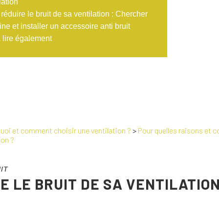
lation
réduire le bruit de sa ventilation : Chercher
gine et installer un accessoire anti bruit
 lire également
uoi et comment choisir une ventilation ?
>
Pour quelles raisons et c
ion ?
IT
 LE BRUIT DE SA VENTILATION