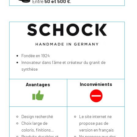
Entre
50 et 500 €
.
Fondée en 1924
Innovateur dans l’âme et créateur du granit de
synthèse
Inconvénients
Avantages
Design recherché
Le site internet ne
Choix large de
propose pas de
coloris, finitions…
version en français
Produits durables et
Ne propose que des