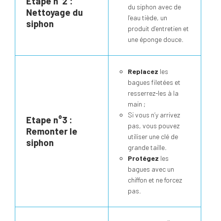
Etape n°2 :
du siphon avec de
Nettoyage du
l’eau tiède, un
siphon
produit d’entretien et
une éponge douce.
Replacez
les
bagues filetées et
resserrez-les à la
main ;
Si vous n’y arrivez
Etape n°3 :
pas, vous pouvez
Remonter le
utiliser une clé de
siphon
grande taille.
Protégez
les
bagues avec un
chiffon et ne forcez
pas.