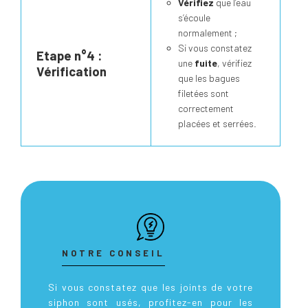
Vérifiez
que l’eau
s’écoule
normalement ;
Si vous constatez
Etape n°4 :
une
fuite
, vérifiez
Vérification
que les bagues
filetées sont
correctement
placées et serrées.
NOTRE CONSEIL
Si vous constatez que les joints de votre
siphon sont usés, profitez-en pour les