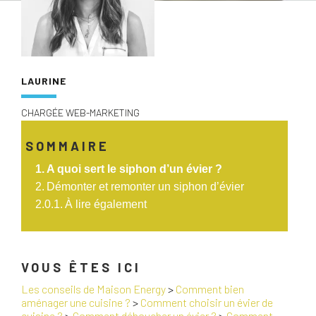
LAURINE
CHARGÉE WEB-MARKETING
SOMMAIRE
A quoi sert le siphon d’un évier ?
Démonter et remonter un siphon d’évier
À lire également
VOUS ÊTES ICI
Les conseils de Maison Energy
>
Comment bien
aménager une cuisine ?
>
Comment choisir un évier de
cuisine ?
>
Comment déboucher un évier ?
>
Comment