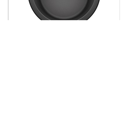
Evier Blancorondo Anthracite 511629
472,60 €
Voir le produit