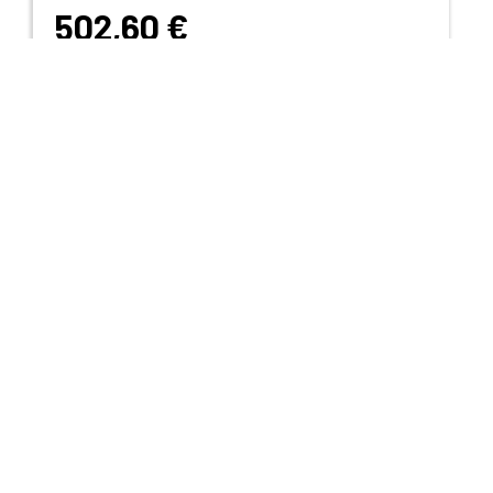
502,60 €
Voir le produit
Evier Rondosol 460x390 mm Inox 513306