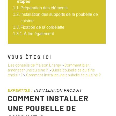
étapes
Préparation des éléments
Installation des supports de la poubelle de
cuisine
Fixation de la cordelette
À lire également
VOUS ÊTES ICI
Les conseils de Maison Energy
>
Comment bien
aménager une cuisine ?
>
Quelle poubelle de cuisine
choisir ?
>
Comment installer une poubelle de cuisine ?
EXPERTISE :
INSTALLATION PRODUIT
COMMENT INSTALLER
UNE POUBELLE DE