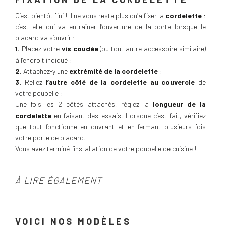
C’est bientôt fini ! Il ne vous reste plus qu’à fixer la
cordelette
:
c’est elle qui va entraîner l’ouverture de la porte lorsque le
placard va s’ouvrir :
1.
Placez votre
vis coudée
(ou tout autre accessoire similaire)
à l’endroit indiqué ;
2.
Attachez-y une
extrémité de la cordelette
;
3.
Reliez
l’autre côté de la cordelette au couvercle
de
votre poubelle ;
Une fois les 2 côtés attachés, réglez la
longueur de la
cordelette
en faisant des essais. Lorsque c’est fait, vérifiez
que tout fonctionne en ouvrant et en fermant plusieurs fois
votre porte de placard.
Vous avez terminé l’installation de votre poubelle de cuisine !
À LIRE ÉGALEMENT
VOICI NOS MODÈLES