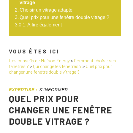
vitrage
Choisir un vitrage adapté
Quel prix pour une fenêtre double vitrage ?
À lire également
VOUS ÊTES ICI
Les conseils de Maison Energy
>
Comment choisir ses
fenêtres ?
>
Qui change les fenêtres ?
>
Quel prix pour
changer une fenêtre double vitrage ?
EXPERTISE :
S'INFORMER
QUEL PRIX POUR
CHANGER UNE FENÊTRE
DOUBLE VITRAGE ?