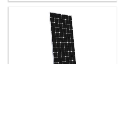
Panneau photovoltaïque Mono Full Black, 375
Watts