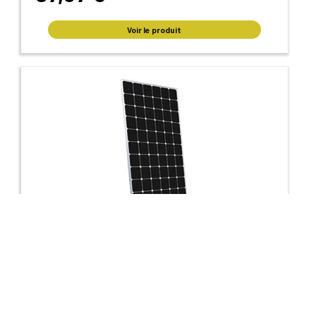
Voir le produit
Panneau photovoltaïque Mono Full Black, 375
Watts