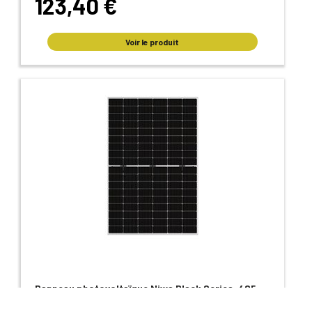
123,40 €
Voir le produit
Panneau photovoltaïque Niwa Black Series, 425
Watts