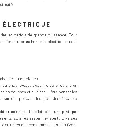
tricité.
E ÉLECTRIQUE
ntinu et parfois de grande puissance. Pour
es différents branchements électriques sont
 chauffe-eaux solaires.
au chauffe-eau. L’eau froide circulant en
les douches et cuisines. Il faut penser les
x, surtout pendant les périodes à basse
terranéennes. En effet, c’est une pratique
ements solaires restent existent. Diverses
i aux attentes des consommateurs et suivant