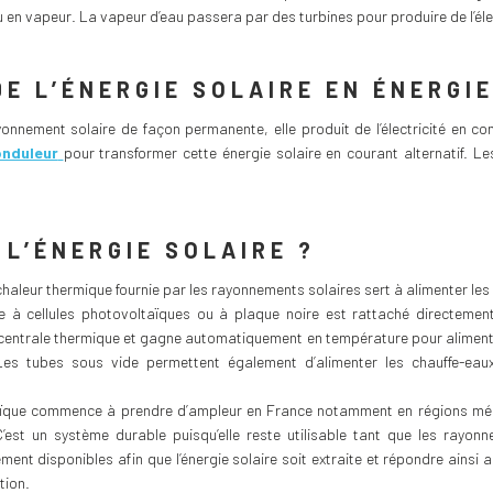
 en vapeur. La vapeur d’eau passera par des turbines pour produire de l’élec
E L’ÉNERGIE SOLAIRE EN ÉNERGI
nnement solaire de façon permanente, elle produit de l’électricité en co
onduleur
pour transformer cette énergie solaire en courant alternatif. L
L’ÉNERGIE SOLAIRE ?
a chaleur thermique fournie par les rayonnements solaires sert à alimenter les
e à cellules photovoltaïques ou à plaque noire est rattaché directement 
 centrale thermique et gagne automatiquement en température pour alimenter 
es tubes sous vide permettent également d’alimenter les chauffe-eau
oltaïque commence à prendre d’ampleur en France notamment en régions médi
’est un système durable puisqu’elle reste utilisable tant que les rayonn
ement disponibles afin que l’énergie solaire soit extraite et répondre ains
tion.