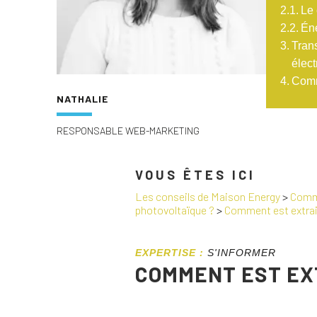
Le 
Éne
Trans
élect
Comme
NATHALIE
RESPONSABLE WEB-MARKETING
VOUS ÊTES ICI
Les conseils de Maison Energy
>
Comme
photovoltaïque ?
>
Comment est extraite
EXPERTISE :
S'INFORMER
COMMENT EST EXT