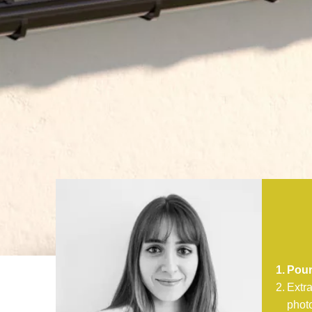
Pourq
Extra
phot