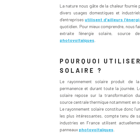
La nature nous gâte de la chaleur fournie p
divers usages domestiques et industri
d’entreprises
utilisent d’ailleurs l’éner
quotidien. Pour mieux comprendre, nous fa
extraite l’énergie solaire, source
photovoltaïques
.
POURQUOI UTILISER
SOLAIRE ?
Le rayonnement solaire produit de l
permanence et durant toute la journée. Le
solaire repose sur la transformation d
source centrale thermique notamment en sou
Le rayonnement solaire constitue donc l’u
les plus intéressantes, compte tenu de s
industries en France utilisent actuellemen
panneaux
photovoltaïques
.