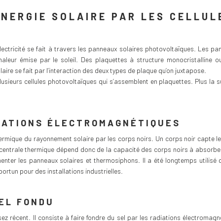
ÉNERGIE SOLAIRE PAR LES CELLUL
électricité se fait à travers les panneaux solaires photovoltaïques. Les 
haleur émise par le soleil. Des plaquettes à structure monocristalline o
aire se fait par l’interaction des deux types de plaque qu’on juxtapose.
ieurs cellules photovoltaïques qui s’assemblent en plaquettes. Plus la sur
IATIONS ÉLECTROMAGNÉTIQUES
hermique du rayonnement solaire par les corps noirs. Un corps noir capte l
 centrale thermique dépend donc de la capacité des corps noirs à absorber
menter les panneaux solaires et thermosiphons. Il a été longtemps utilisé 
rtun pour des installations industrielles.
SEL FONDU
ez récent. Il consiste à faire fondre du sel par les radiations électromag