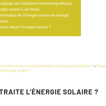
captage des radiations électromagnétiques
rgie solaire à sel fondu
formation de l’énergie solaire en énergie
rique
nt utiliser l’énergie solaire ?
nt faire le choix d’une installation solaire photovoltaïque ?
>
Pourqu
 l’énergie solaire ?
RAITE L’ÉNERGIE SOLAIRE ?