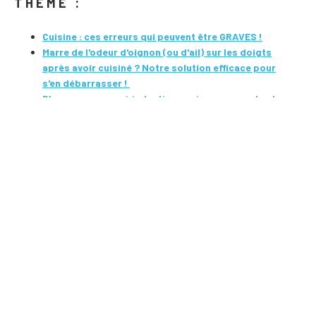
THÈME :
Cuisine : ces erreurs qui peuvent être GRAVES !
Marre de l'odeur d'oignon (ou d'ail) sur les doigts
après avoir cuisiné ? Notre solution efficace pour
s'en débarrasser !
Plaque au gaz ou à induction : qui consomme le plus
? Le match des appareils de cuisson !
Sobriété énergétique : une cuisson des pâtes...
économique !