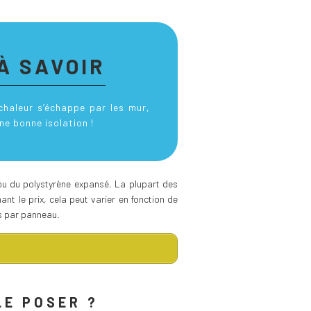
À SAVOIR
chaleur s’échappe par les mur,
ne bonne isolation !
r ou du polystyrène expansé. La plupart des
nt le prix, cela peut varier en fonction de
os par panneau.
LE POSER ?