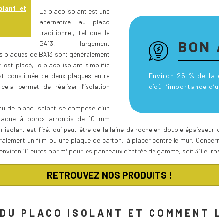
olant et
Le placo isolant est une
alternative au placo
traditionnel, tel que le
BON 
BA13, largement
es plaques de BA13 sont généralement
t est placé, le placo isolant simplifie
Environ 25 % de la 
st constituée de deux plaques entre
d’où l’importance d’u
 cela permet de réaliser l’isolation
.
au de placo isolant se compose d’un
(plaque à bords arrondis de 10 mm
 un isolant est fixé, qui peut être de la laine de roche en double épaisseu
alement un film ou une plaque de carton, à placer contre le mur. Concerna
z environ 10 euros par m² pour les panneaux d’entrée de gamme, soit 30 eur
RETROUVEZ NOS PRODUITS !
 DU PLACO ISOLANT ET COMMENT 