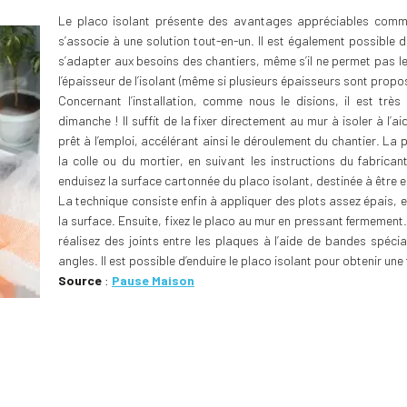
Le placo isolant présente des avantages appréciables comme 
s’associe à une solution tout-en-un. Il est également possible d
s’adapter aux besoins des chantiers, même s’il ne permet pas le 
l’épaisseur de l’isolant (même si plusieurs épaisseurs sont propo
Concernant l’installation, comme nous le disions, il est trè
dimanche ! Il suffit de la fixer directement au mur à isoler à l’a
prêt à l’emploi, accélérant ainsi le déroulement du chantier. L
la colle ou du mortier, en suivant les instructions du fabrica
enduisez la surface cartonnée du placo isolant, destinée à être e
La technique consiste enfin à appliquer des plots assez épais, 
la surface. Ensuite, fixez le placo au mur en pressant fermemen
réalisez des joints entre les plaques à l’aide de bandes spécia
angles. Il est possible d’enduire le placo isolant pour obtenir une f
Source
:
Pause Maison
: