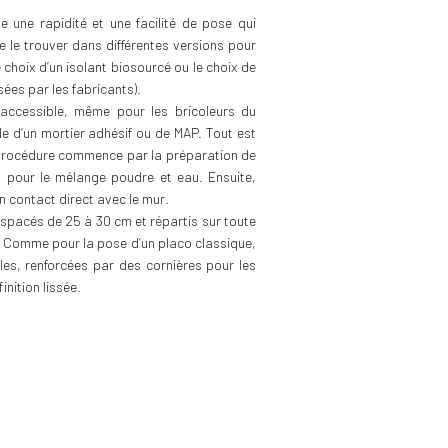
une rapidité et une facilité de pose qui
e le trouver dans différentes versions pour
choix d’un isolant biosourcé ou le choix de
sées par les fabricants).
s accessible, même pour les bricoleurs du
ide d’un mortier adhésif ou de MAP. Tout est
a procédure commence par la préparation de
nt pour le mélange poudre et eau. Ensuite,
n contact direct avec le mur.
espacés de 25 à 30 cm et répartis sur toute
t. Comme pour la pose d’un placo classique,
les, renforcées par des cornières pour les
inition lissée.