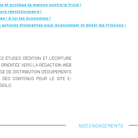
ue et protège ta maison contre le froid !
ure révolutionnaire !
lée ! A toi les économies !
s astuces étonnantes pour économiser et éviter les frissons !
S ÉTUDES D'ÉDITION ET L'ÉCRITURE
T ORIENTÉE VERS LA RÉDACTION WEB
SE DE DISTRIBUTION D'ÉQUIPEMENTS
E DES CONTENUS POUR LE SITE E-
SEILS.
NOS ENGAGEMENTS