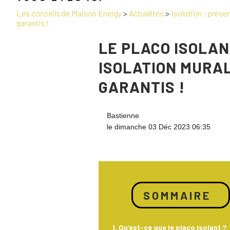
Les conseils de Maison Energy
>
Actualités
>
Isolation : prése
garantis !
LE PLACO ISOLAN
ISOLATION MURA
GARANTIS !
Bastienne
le dimanche 03 Déc 2023 06:35
SOMMAIRE
Qu’est-ce que le placo isolant ?