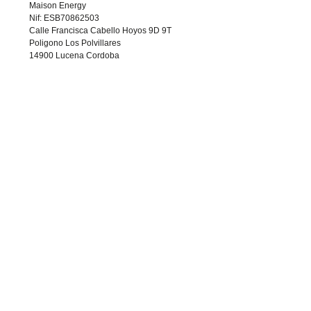
Maison Energy
Nif: ESB70862503
Calle Francisca Cabello Hoyos 9D 9T
Poligono Los Polvillares
14900 Lucena Cordoba
ESPAÑA
Du Lundi au Vendredi de 08h00 à 18h00
Compulsif(ve) du like
COMMUNAUTÉ
tout en apprenant d
vraiment surprenant…