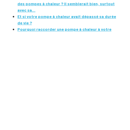
des pompes à chaleur ? Il semblerait bien, surtout
avec sa...
Et si votre pompe à chaleur avait dépassé sa durée
de vie ?
Pourquoi raccorder une pompe à chaleur à votre
chauffage central vous fera faire d'INCROYABLES
économies !
Rénovation : les bons gestes pour installer une PAC
BASTIENNE