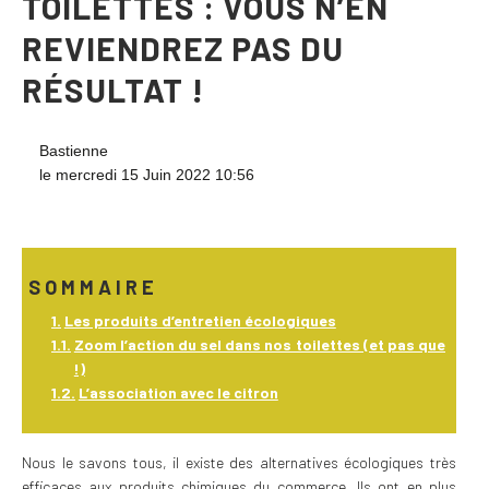
TOILETTES : VOUS N’EN
REVIENDREZ PAS DU
RÉSULTAT !
Bastienne
le mercredi 15 Juin 2022 10:56
SOMMAIRE
Les produits d’entretien écologiques
Zoom l’action du sel dans nos toilettes (et pas que
!)
L’association avec le citron
Nous le savons tous, il existe des alternatives écologiques très
efficaces aux produits chimiques du commerce. Ils ont en plus