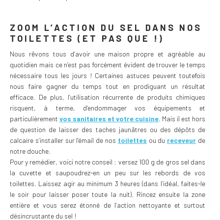
ZOOM L’ACTION DU SEL DANS NOS
TOILETTES (ET PAS QUE !)
Nous rêvons tous d’avoir une maison propre et agréable au
quotidien mais ce n’est pas forcément évident de trouver le temps
nécessaire tous les jours ! Certaines astuces peuvent toutefois
nous faire gagner du temps tout en prodiguant un résultat
efficace. De plus, l’utilisation récurrente de produits chimiques
risquent, à terme, d’endommager vos équipements et
particulièrement
vos sanitaires et votre cuisine
. Mais il est hors
de question de laisser des taches jaunâtres ou des dépôts de
calcaire s’installer sur l’émail de nos
toilettes
ou du
receveur
de
notre douche.
Pour y remédier, voici notre conseil : versez 100 g de gros sel dans
la cuvette et saupoudrez-en un peu sur les rebords de vos
toilettes. Laissez agir au minimum 3 heures (dans l’idéal, faites-le
le soir pour laisser poser toute la nuit). Rincez ensuite la zone
entière et vous serez étonné de l’action nettoyante et surtout
désincrustante du sel !