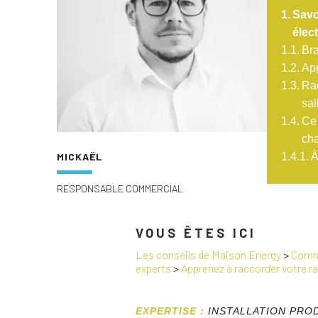
Savo
élec
Bra
App
Rac
sal
Ce 
ch
MICKAËL
À
RESPONSABLE COMMERCIAL
VOUS ÊTES ICI
Les conseils de Maison Energy
>
Comme
experts
>
Apprenez à raccorder votre ra
EXPERTISE :
INSTALLATION PRO