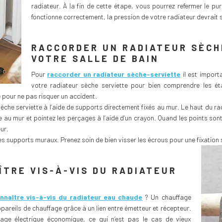
radiateur. À la fin de cette étape, vous pourrez refermer le pu
fonctionne correctement, la pression de votre radiateur devrait s
RACCORDER UN RADIATEUR SÈCH
VOTRE SALLE DE BAIN
Pour
raccorder un radiateur sèche-serviette
il est import
votre radiateur sèche serviette pour bien comprendre les étap
e pour ne pas risquer un accident.
èche serviette à l’aide de supports directement fixés au mur. Le haut du rad
e au mur et pointez les perçages à l’aide d’un crayon. Quand les points son
eur.
les supports muraux. Prenez soin de bien visser les écrous pour une fixation 
ÎTRE VIS-À-VIS DU RADIATEUR
nnaître vis-à-vis du radiateur eau chaude
? Un chauffage
ppareils de chauffage grâce à un lien entre émetteur et récepteur.
age électrique économique, ce qui n’est pas le cas de vieux