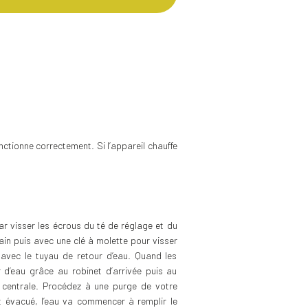
onctionne correctement. Si l’appareil chauffe
r visser les écrous du té de réglage et du
ain puis avec une clé à molette pour visser
vec le tuyau de retour d’eau. Quand les
 d’eau grâce au robinet d’arrivée puis au
e centrale. Procédez à une purge de votre
st évacué, l’eau va commencer à remplir le