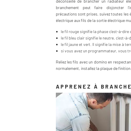
déconseillé de brancher un radiateur éle
branchement peut faire disjoncter l’i
précautions sont prises, suivez toutes les é
électrique aux fils de la sortie électrique mu
le fil rouge signifie la phase c’est-à-dire
le fil bleu clair signifie le neutre, c’est-à
le fil jaune et vert. Il signifie la mise à te
si vous avez un programmateur, vous trou
Reliez les fils avec un domino en respectant
normalement, installez la plaque de finition
APPRENEZ À BRANCHE