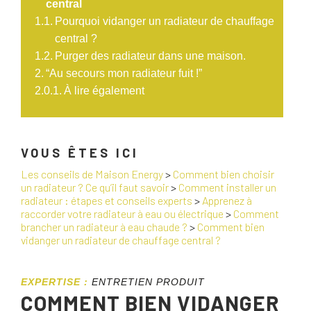
central
Pourquoi vidanger un radiateur de chauffage
central ?
Purger des radiateur dans une maison.
“Au secours mon radiateur fuit !”
À lire également
VOUS ÊTES ICI
Les conseils de Maison Energy
>
Comment bien choisir
un radiateur ? Ce qu’il faut savoir
>
Comment installer un
radiateur : étapes et conseils experts
>
Apprenez à
raccorder votre radiateur à eau ou électrique
>
Comment
brancher un radiateur à eau chaude ?
>
Comment bien
vidanger un radiateur de chauffage central ?
EXPERTISE :
ENTRETIEN PRODUIT
COMMENT BIEN VIDANGER