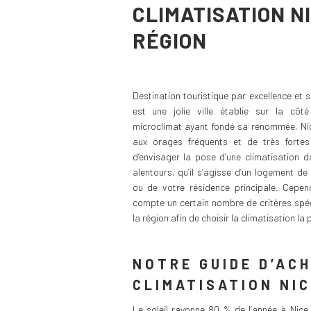
CLIMATISATION N
RÉGION
Destination touristique par excellence et 
est une jolie ville établie sur la côté
microclimat ayant fondé sa renommée, Nic
aux orages fréquents et de très fortes 
d’envisager la pose d’une climatisation 
alentours, qu’il s’agisse d’un logement de
ou de votre résidence principale. Cepend
compte un certain nombre de critères spéc
la région afin de choisir la climatisation la
NOTRE GUIDE D’AC
CLIMATISATION NI
Le soleil rayonne 80 % de l’année à Nice,