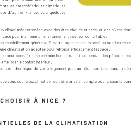
mpte les caractéristiques climatiques
Côte d’Azur, en France. Voici quelques
d’un climat méditerranéen avec des étés chauds et secs, et des hivers dou
fficace pour maintenir un environnement intérieur confortable ;
son ensoleillement généreux. Si votre logement est exposé au soleil direct
e une climatisation adaptée pour refroidir efficacement l’espace ,
Nice peut connaître une certaine humidité, surtout pendant les périodes es
améliorer le confort intérieur ;
’isolation thermique de votre logement joue un rôle important dans la dét
ce que vous souhaitez climatiser doit être prise en compte pour choisir la bo
CHOISIR À NICE ?
NTIELLES DE LA CLIMATISATION