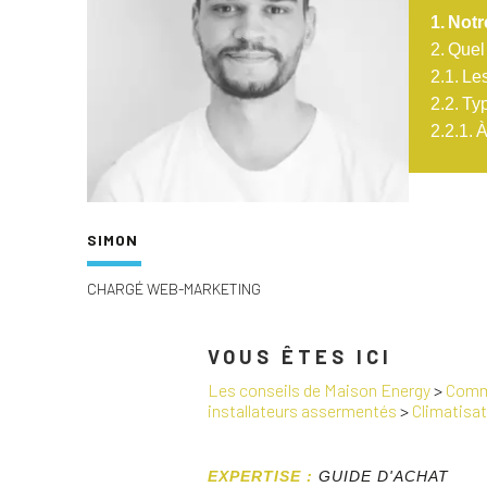
Notr
Quel 
Les
Typ
À
SIMON
CHARGÉ WEB-MARKETING
VOUS ÊTES ICI
Les conseils de Maison Energy
>
Comme
installateurs assermentés
>
Climatisat
EXPERTISE :
GUIDE D'ACHAT