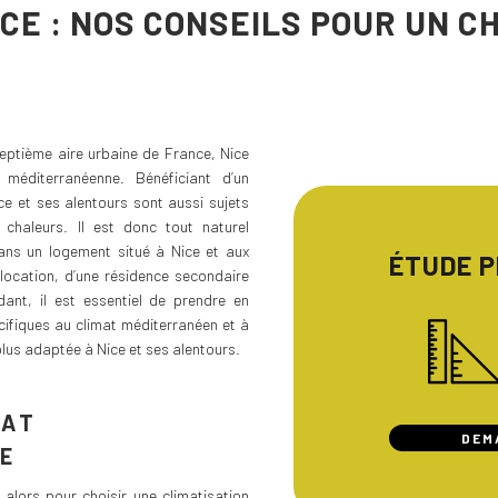
ICE : NOS CONSEILS POUR UN C
septième aire urbaine de France, Nice
 méditerranéenne. Bénéficiant d’un
e et ses alentours sont aussi sujets
chaleurs. Il est donc tout naturel
dans un logement situé à Nice et aux
ÉTUDE 
 location, d’une résidence secondaire
ant, il est essentiel de prendre en
ifiques au climat méditerranéen et à
 plus adaptée à Nice et ses alentours.
HAT
DEM
CE
 alors pour choisir une climatisation