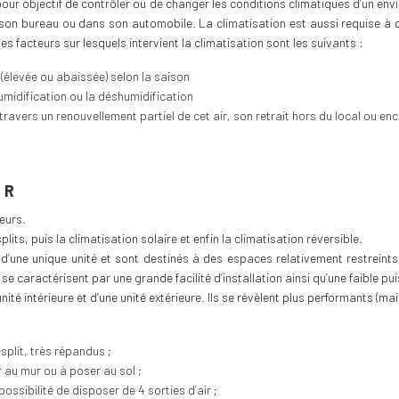
pour objectif de contrôler ou de changer les conditions climatiques d’un envir
, à son bureau ou dans son automobile. La climatisation est aussi requise 
es facteurs sur lesquels intervient la climatisation sont les suivants :
 (élevée ou abaissée) selon la saison
’humidification ou la déshumidification
travers un renouvellement partiel de cet air, son retrait hors du local ou encor
UR
eurs.
its, puis la climatisation solaire et enfin la climatisation réversible.
d’une unique unité et sont destinés à des espaces relativement restreints
se caractérisent par une grande facilité d’installation ainsi qu’une faible pu
unité intérieure et d’une unité extérieure. Ils se révèlent plus performants (m
plit, très répandus ;
 au mur ou à poser au sol ;
ossibilité de disposer de 4 sorties d’air ;