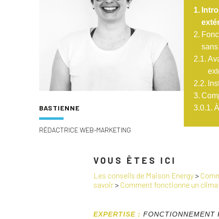
Intr
exté
Fonc
sans 
Ava
ext
Ins
Comp
BASTIENNE
À
RÉDACTRICE WEB-MARKETING
VOUS ÊTES ICI
Les conseils de Maison Energy
>
Comme
savoir
>
Comment fonctionne un climati
EXPERTISE :
FONCTIONNEMENT 