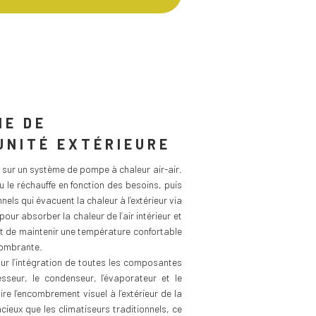
ME DE
UNITÉ EXTÉRIEURE
 sur un système de pompe à chaleur air-air.
t ou le réchauffe en fonction des besoins, puis
els qui évacuent la chaleur à l’extérieur via
 pour absorber la chaleur de l’air intérieur et
rmet de maintenir une température confortable
ncombrante.
ur l’intégration de toutes les composantes
esseur, le condenseur, l’évaporateur et le
re l’encombrement visuel à l’extérieur de la
cieux que les climatiseurs traditionnels, ce