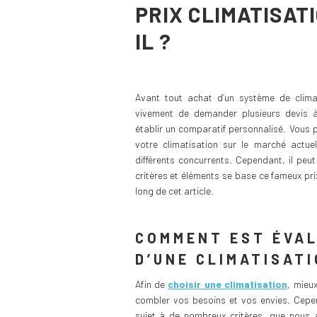
PRIX CLIMATISAT
IL ?
Avant tout achat d’un système de clim
vivement de demander plusieurs devis à
établir un comparatif personnalisé. Vous p
votre climatisation sur le marché actue
différents concurrents. Cependant, il peut
critères et éléments se base ce fameux pri
long de cet article.
COMMENT EST ÉVAL
D’UNE CLIMATISATI
Afin de
choisir une climatisation
, mieu
combler vos besoins et vos envies. Cepend
sujet à de nombreux critères, que nous a