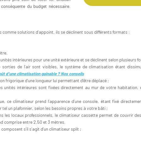
 conséquente du budget nécessaire.
:
comme solutions d’appoint, ils se déclinent sous différents formats :
tre.
unités intérieures pour une unité extérieure et se déclinent selon plusieurs f
 sorties de l’air sont visibles, le système de climatisation étant dissi
t d’une climatisation gainable ? Nos conseils
ison frigorique d’une longueur lui permettant d’être déplacé ;
es unités intérieures sont fixées directement au mur de votre habitation,
e, ce climatiseur prend l’apparence d’une console, étant fixé directemen
 tel un plafonnier, selon les besoins propres à votre bâti ;
s les locaux professionnels, le climatiseur cassette permet de couvrir de
nd comprise entre 2,50 et 3 mètres.
 composent s’il s’agit d’un climatiseur split ;