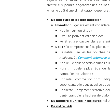
d’entre eux pourra engendrer une hausse
Ainsi, le coût d’une climatisation dépendra 
De son type et de son modèle
:
Monobloc
: généralement considérés 
Mobile : sur roulettes ;
Fixe : ne pouvant être déplacé ;
Fenêtre : à encastrer dans une fenê
Split
: ils comprennent 1 ou plusieurs 
Gainable : seules les bouches de
À
découvrir :
Comment estimer le coû
Mobile : le split bénéficie d’une lia
Mural : modèle le plus répandu, l
camoufler les liaisons ;
Console : comme son nom l’indiqu
cependant, elle peut aussi se poser
Cassette : largement retrouvé dan
bénéficiant d’une hauteur de plafo
Du nombre d’unités intérieures
qui la
De votre bâti
: