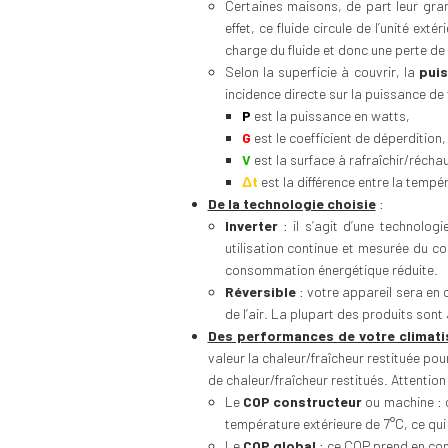
Certaines maisons, de part leur grand
effet, ce fluide circule de l’unité ex
charge du fluide et donc une perte de
Selon la superficie à couvrir, la
pui
incidence directe sur la puissance de
P
est la puissance en watts,
G
est le coefficient de déperdition,
V
est la surface à rafraîchir/réchau
Δt
est la différence entre la tempé
De la technologie choisie
:
Inverter
: il s’agit d’une technolo
utilisation continue et mesurée du co
consommation énergétique réduite.
Réversible
: votre appareil sera en c
de l’air. La plupart des produits sont
Des performances de votre climati
valeur la chaleur/fraîcheur restituée p
de chaleur/fraîcheur restitués. Attention
Le
COP constructeur
ou machine : c’
température extérieure de 7°C, ce qui
Le
COP global
: ce COP prend en con