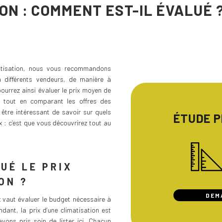
ION : COMMENT EST-IL ÉVALUÉ
atisation, nous vous recommandons
 différents vendeurs, de manière à
ourrez ainsi évaluer le prix moyen de
l tout en comparant les offres des
 être intéressant de savoir sur quels
ÉTUDE 
x : c’est que vous découvrirez tout au
UÉ LE PRIX
ON ?
DEM
x vaut évaluer le budget nécessaire à
ant, la prix d’une climatisation est
vons pris soin de lister ici. Chacun