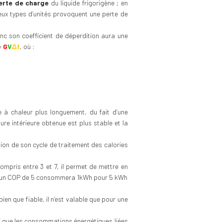
erte de charge
du liquide frigorigène ; en
s deux types d’unités provoquent une perte de
onc son coefficient de déperdition aura une
=
G
V
Δt
, où :
 à chaleur plus longuement, du fait d’une
re intérieure obtenue est plus stable et la
rsion de son cycle de traitement des calories
compris entre 3 et 7, il permet de mettre en
ant un COP de 5 consommera 1kWh pour 5 kWh
bien que fiable, il n’est valable que pour une
si que les consommations énergétiques liées