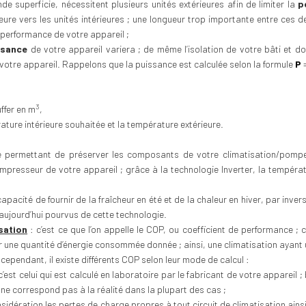
e superficie, nécessitent plusieurs unités extérieures afin de limiter la
p
térieure vers les unités intérieures ; une longueur trop importante entre ce
 performance de votre appareil ;
ssance
de votre appareil variera ; de même l’isolation de votre bâti et d
 votre appareil. Rappelons que la puissance est calculée selon la formule
P
3
ffer en m
,
rature intérieure souhaitée et la température extérieure.
gie permettant de préserver les composants de votre climatisation/pompe
mpresseur de votre appareil ; grâce à la technologie Inverter, la températu
apacité de fournir de la fraîcheur en été et de la chaleur en hiver, par inve
 aujourd’hui pourvus de cette technologie.
sation
: c’est ce que l’on appelle le COP, ou coefficient de performance ; 
our une quantité d’énergie consommée donnée ; ainsi, une climatisation ay
 cependant, il existe différents COP selon leur mode de calcul :
est celui qui est calculé en laboratoire par le fabricant de votre appareil ; 
 ne correspond pas à la réalité dans la plupart des cas ;
sidération les pertes de charge propres à tout circuit de climatisation ain