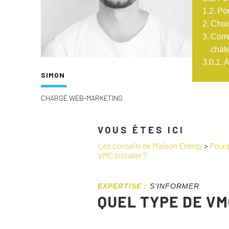
Po
Choi
Comm
chal
À
SIMON
CHARGÉ WEB-MARKETING
VOUS ÊTES ICI
Les conseils de Maison Energy
>
Pourq
VMC installer ?
EXPERTISE :
S'INFORMER
QUEL TYPE DE VM