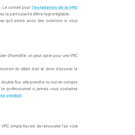
e. Le conseil pour
l’installation de la VMC
 la particularité d’être hygroréglable.
z qu’il existe aussi des solutions si vous
ulier d’humidité, on peut opter pour une VMC
onction du débit d’air et donc d’assurer la
à double flux, elle prendra ou non en compte
un professionnel si jamais vous souhaitez
ans conduit
.
 VMC simple flux est de renouveler l’air vicié