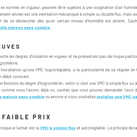
les normes en vigueur, peuvent être sujettes à une stagnation d’air humid
ment ancien est une ventilation mécanique à simple ou double flux, mais avec
t de se déclencher dès qu’un certain niveau d’humidité est atteint. Sache
eille maison sans comble
.
EUVES
ecte les degrés d’isolation en vigueur et ne présentant pas de risque partic
grométrie.
nstallation qu’une VMC hygroréglable, a la particularité de se réguler en f
n débit constant.
fonction du degré d’hygrométrie ; selon si c’est une VMC à simple flux ou 
Et comme nous l’avons déjà vu, sachez que vous pouvez demander l’avis d’
e maison sans comble
ou encore si vous souhaitez
installer une VMC s
 FAIBLE PRIX
mique à l’achat est la
VMC à simple flux
et autoréglable. Le principe de la