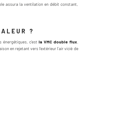
ble assura la ventilation en débit constant,
HALEUR ?
s énergétiques, c’est
la VMC double flux
.
on en rejetant vers l’extérieur l’air vicié de