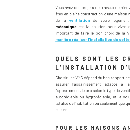
Vous avez des projets de travaux de réno
êtes en pleine construction d’une maison 
de la
ventilation
de votre logement ?
mécanique
est la solution pour vivre d
important de faire le bon choix de la 
manière réaliser l’installation de cett
QUELS SONT LES C
L’INSTALLATION D’
Choisir une VMC dépend du bon rapport entr
assurer l’assainissement adapté à 
l’appartement, le prix selon le type de venti
autoréglable ou hygroréglable, et le volu
totalité de l’habitation ou seulement quelq
cuisine.
POUR LES MAISONS A