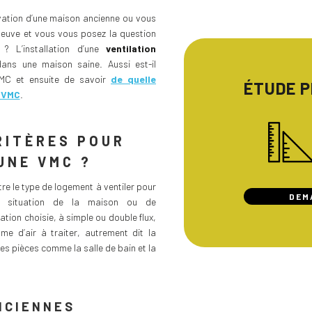
vation d’une maison ancienne ou vous
neuve et vous vous posez la question
 L’installation d’une
ventilation
ans une maison saine. Aussi est-il
VMC et ensuite de savoir
de quelle
ÉTUDE 
e VMC
.
RITÈRES POUR
UNE VMC ?
e le type de logement à ventiler pour
DEM
la situation de la maison ou de
lation choisie, à simple ou double flux,
me d’air à traiter, autrement dit la
ues pièces comme la salle de bain et la
NCIENNES