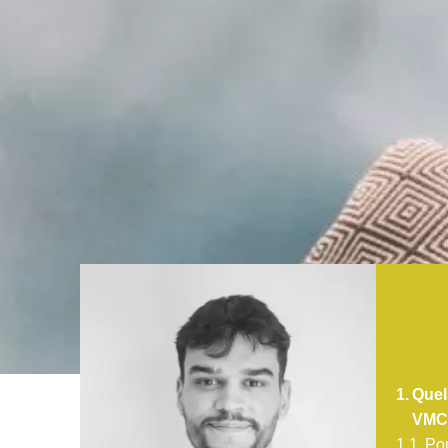
Quel
VMC
Po