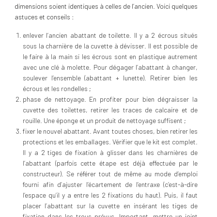
dimensions soient identiques à celles de l’ancien. Voici quelques
astuces et conseils :
enlever l’ancien abattant de toilette. Il y a 2 écrous situés
sous la charnière de la cuvette à dévisser. Il est possible de
le faire à la main si les écrous sont en plastique autrement
avec une clé à molette. Pour dégager l’abattant à changer,
soulever l’ensemble (abattant + lunette). Retirer bien les
écrous et les rondelles ;
phase de nettoyage. En profiter pour bien dégraisser la
cuvette des toilettes, retirer les traces de calcaire et de
rouille. Une éponge et un produit de nettoyage suffisent ;
fixer le nouvel abattant. Avant toutes choses, bien retirer les
protections et les emballages. Vérifier que le kit est complet.
Il y a 2 tiges de fixation à glisser dans les charnières de
l’abattant (parfois cette étape est déjà effectuée par le
constructeur). Se référer tout de même au mode d’emploi
fourni afin d’ajuster l’écartement de l’entraxe (c’est-à-dire
l’espace qu’il y a entre les 2 fixations du haut). Puis, il faut
placer l’abattant sur la cuvette en insérant les tiges de
fixation dans les trous prévus. Important, mettre un joint