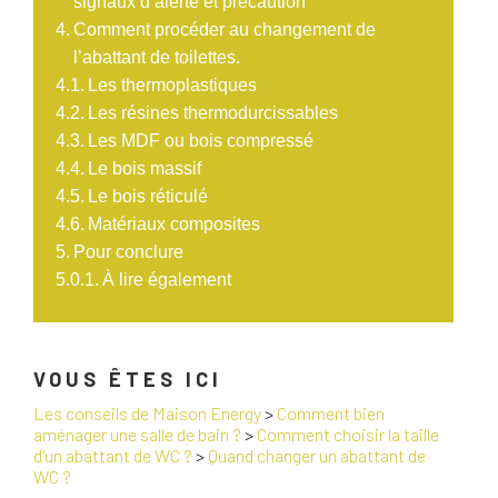
signaux d’alerte et précaution
Comment procéder au changement de
l’abattant de toilettes.
Les thermoplastiques
Les résines thermodurcissables
Les MDF ou bois compressé
Le bois massif
Le bois réticulé
Matériaux composites
Pour conclure
À lire également
VOUS ÊTES ICI
Les conseils de Maison Energy
>
Comment bien
aménager une salle de bain ?
>
Comment choisir la taille
d’un abattant de WC ?
>
Quand changer un abattant de
WC ?