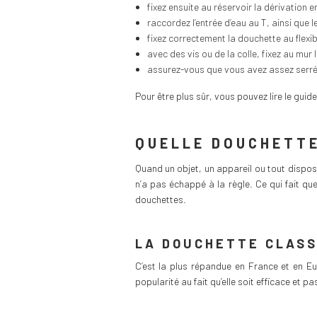
fixez ensuite au réservoir la dérivation en
raccordez l’entrée d’eau au T, ainsi que le 
fixez correctement la douchette au flexib
avec des vis ou de la colle, fixez au mur
assurez-vous que vous avez assez serré t
Pour être plus sûr, vous pouvez lire le gui
QUELLE DOUCHETTE
Quand un objet, un appareil ou tout disposit
n’a pas échappé à la règle. Ce qui fait q
douchettes.
LA DOUCHETTE CLASS
C’est la plus répandue en France et en Eur
popularité au fait qu’elle soit efficace et pa