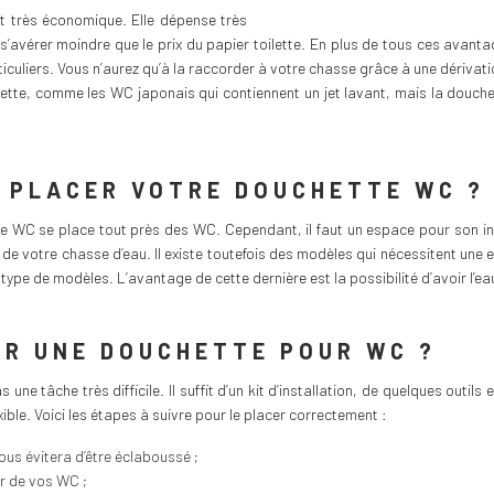
t très économique. Elle dépense très
t s’avérer moindre que le prix du papier toilette. En plus de tous ces avantag
culiers. Vous n’aurez qu’à la raccorder à votre chasse grâce à une dérivati
oilette, comme les WC japonais qui contiennent un jet lavant, mais la douche
Ù PLACER VOTRE DOUCHETTE WC ?
e WC se place tout près des WC. Cependant, il faut un espace pour son inst
 de votre chasse d’eau. Il existe toutefois des modèles qui nécessitent un
ype de modèles. L’avantage de cette dernière est la possibilité d’avoir l’e
R UNE DOUCHETTE POUR WC ?
s une tâche très difficile. Il suffit d’un kit d’installation, de quelques outil
xible. Voici les étapes à suivre pour le placer correctement :
ous évitera d’être éclaboussé ;
ir de vos WC ;