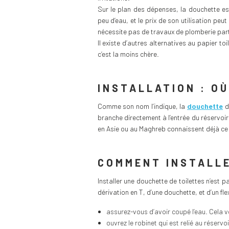
Sur le plan des dépenses, la douchette es
peu d’eau, et le prix de son utilisation peu
nécessite pas de travaux de plomberie parti
Il existe d’autres alternatives au papier t
c’est la moins chère.
INSTALLATION : O
Comme son nom l’indique, la
douchette
d
branche directement à l’entrée du réservoir
en Asie ou au Maghreb connaissent déjà ce t
COMMENT INSTALLE
Installer une douchette de toilettes n’est pa
dérivation en T, d’une douchette, et d’un fle
assurez-vous d’avoir coupé l’eau. Cela v
ouvrez le robinet qui est relié au réservo