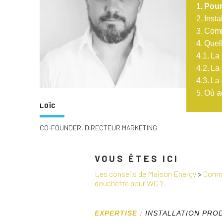
Pour
Insta
Comm
Quel
La 
La
La 
Où a
LOÏC
CO-FOUNDER, DIRECTEUR MARKETING
VOUS ÊTES ICI
Les conseils de Maison Energy
>
Comme
douchette pour WC ?
EXPERTISE :
INSTALLATION PRO