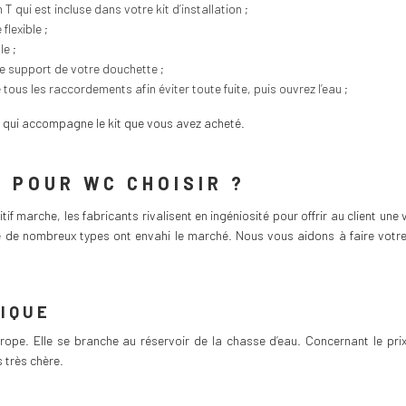
 T qui est incluse dans votre kit d’installation ;
flexible ;
le ;
 le support de votre douchette ;
ous les raccordements afin éviter toute fuite, puis ouvrez l’eau ;
de qui accompagne le kit que vous avez acheté.
 POUR WC CHOISIR ?
if marche, les fabricants rivalisent en ingéniosité pour offrir au client un
ue de nombreux types ont envahi le marché. Nous vous aidons à faire votre
IQUE
ope. Elle se branche au réservoir de la chasse d’eau. Concernant le prix,
s très chère.