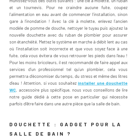
munissez-vous des outils suivants : une clé à molette, un ruban
et un tournevis. Pour ne craindre aucune fuite, coupez
l’alimentation en eau avant de commencer l’installation, sinon
gare à l’inondation ! Avec la clé à molette, enlevez l’ancien
modèle de pomme de douche, nettoyer le tuyau puis ajoutez la
nouvelle douchette avec du ruban de plombier pour assurer
son étanchéité. Mettez le système en marche à débit lent au cas
où l’installation soit incorrecte et que vous soyez face à une
fuite, cela vous évitera de vous retrouver les pieds dans l’eau !
Pour les moins bricoleurs, il est recommandé de faire appel aux
services d’un professionnel tel qu’un plombier, cela vous
permettra d’économiser du temps, du stress et même des litres
d’eau ! Attention, si vous souhaitez
installer une douchette
WC
, accessoire plus spécifique, nous vous conseillons de lire
notre guide dédié à cette pose en particulier qui nécessite
parfois d’être faire dans une autre pièce que la salle de bain.
DOUCHETTE : GADGET POUR LA
SALLE DE BAIN ?