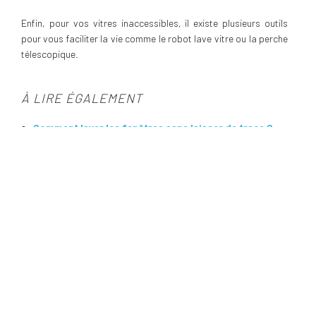
Enfin, pour vos vitres inaccessibles, il existe plusieurs outils
pour vous faciliter la vie comme le robot lave vitre ou la perche
télescopique.
À LIRE ÉGALEMENT
Comment laver les fenêtres sans laisser de trace ?
NOTRE SÉLECTION DE PRODUITS
NOS MAGASINS
Maison Energy
Nif: ESB70862503
Calle Francisca Cabello Hoyos 9D 9T