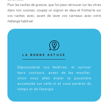
Pour les taches de graisse, que l’on peut retrouver sur les vitres
dans nos cuisines, coupez un oignon en deux et frottez-le sur
vos taches avec, avant de laver vos carreaux avec votre
mélange habituel.
LA BONNE ASTUCE
Dépoussiérez vos fenêtres, et surtout
leurs contours, avant de les mouiller,
sinon vous allez étaler la poussière
accumulée sur celle-ci et vous perdrez du
temps et de l’énergie.