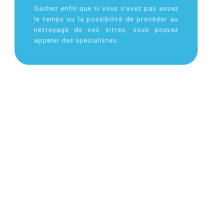
Sachez enfin que si vous n’avez pas assez
le temps ou la possibilité de procéder au
nettoyage de vos vitres, vous pouvez
appeler des spécialistes.
À LIRE ÉGALEMENT
Où trouver des portes-fenêtres ?
Quel artisan pour agrandir une fenêtre ?
Qui change les fenêtres ?
Comment habiller une fenêtre extérieure ?
Comment isoler une fenêtre contre le froid ?
Où acheter une fenêtre ?
Quel est le prix d’une pose de fenêtre ?
Quelle est la différence entre une fenêtre de toit et
un Velux ?
Quels stores choisir pour des fenêtres coulissantes