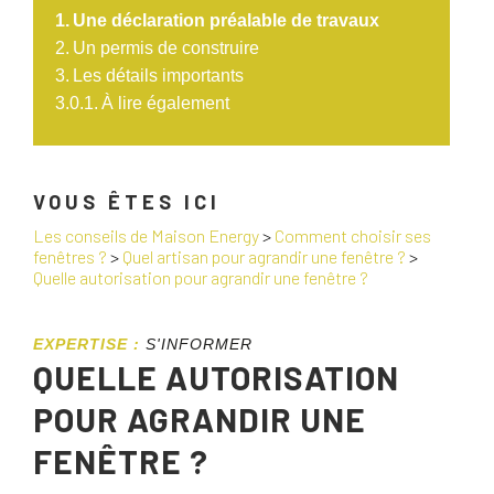
Une déclaration préalable de travaux
Un permis de construire
Les détails importants
À lire également
VOUS ÊTES ICI
Les conseils de Maison Energy
>
Comment choisir ses
fenêtres ?
>
Quel artisan pour agrandir une fenêtre ?
>
Quelle autorisation pour agrandir une fenêtre ?
EXPERTISE :
S'INFORMER
QUELLE AUTORISATION
POUR AGRANDIR UNE
FENÊTRE ?