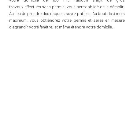
travaux effectués sans permis, vous serez obligé de le démolir.
Au lieu de prendre des risques, soyez patient. Au bout de 3 mois
maximum, vous obtiendrez votre permis et serez en mesure
d’agrandir votre fenêtre, et même étendre votre domicile.
À LIRE ÉGALEMENT
Comment agrandir la fenêtre dans un mur de maison ?
Comment agrandir une fenêtre dans un mur porteur ?
Comment agrandir une fenêtre en porte-fenêtre ?
Comment choisir son poseur de fenêtre ?
CE QUI CE FAIT DE MIEUX
AILLEURS !