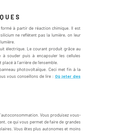
ÏQUES
formé à partir de réaction chimique. Il est
ilicium ne reflètent pas la lumière, on leur
lumière.
it électrique. Le courant produit grâce au
e à souder puis à encapsuler les cellules
placé à l’arrière de l’ensemble.
panneau photovoltaïque. Ceci met fin à la
s vous conseillons de lire :
Où jeter des
t l’autoconsommation. Vous produisez vous-
ment, ce qui vous permet de faire de grandes
olaires. Vous êtes plus autonomes et moins