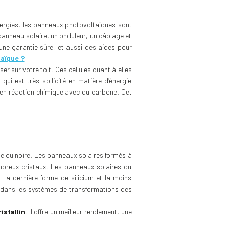
énergies, les panneaux photovoltaïques sont
anneau solaire, un onduleur, un câblage et
une garantie sûre, et aussi des aides pour
aïque ?
r sur votre toit. Ces cellules quant à elles
qui est très sollicité en matière d’énergie
s en réaction chimique avec du carbone. Cet
bleue ou noire. Les panneaux solaires formés à
ombreux cristaux. Les panneaux solaires ou
La dernière forme de silicium et la moins
ent dans les systèmes de transformations des
istallin
. Il offre un meilleur rendement, une