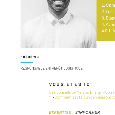
Comm
Les 
Étap
Avan
À
FRÉDÉRIC
RESPONSABLE ENTREPÔT LOGISTIQUE
VOUS ÊTES ICI
Les conseils de Maison Energy
>
Comme
?
>
Comment est fait un panneau photo
EXPERTISE :
S'INFORMER