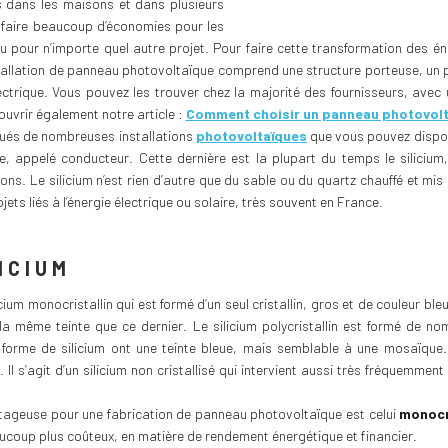
urs dans les maisons et dans plusieurs
 faire beaucoup d’économies pour les
ou pour n’importe quel autre projet. Pour faire cette transformation des 
stallation de panneau photovoltaïque comprend une structure porteuse, un p
ectrique. Vous pouvez les trouver chez la majorité des fournisseurs, avec 
ouvrir également notre article :
Comment choisir un panneau photovolt
tués de nombreuses installations
photovoltaïques
que vous pouvez dispose
, appelé conducteur. Cette dernière est la plupart du temps le silicium, 
ons. Le silicium n’est rien d’autre que du sable ou du quartz chauffé et mi
ets liés à l’énergie électrique ou solaire, très souvent en France.
ICIUM
ilicium monocristallin qui est formé d’un seul cristallin, gros et de couleur 
t la même teinte que ce dernier. Le silicium polycristallin est formé de n
 forme de silicium ont une teinte bleue, mais semblable à une mosaïque. 
. Il s’agit d’un silicium non cristallisé qui intervient aussi très fréquemm
antageuse pour une fabrication de panneau photovoltaïque est celui
monocr
aucoup plus coûteux, en matière de rendement énergétique et financier.