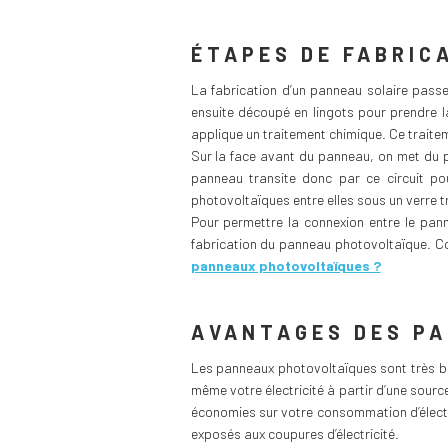
ÉTAPES DE FABRIC
La fabrication d’un panneau solaire passe 
ensuite découpé en lingots pour prendre la 
applique un traitement chimique. Ce traite
Sur la face avant du panneau, on met du p
panneau transite donc par ce circuit pou
photovoltaïques entre elles sous un verre tr
Pour permettre la connexion entre le pann
fabrication du panneau photovoltaïque. C
panneaux photovoltaïques ?
AVANTAGES DES P
Les panneaux photovoltaïques sont très bé
même votre électricité à partir d’une sourc
économies sur votre consommation d’électr
exposés aux coupures d’électricité.