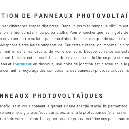
ATION DE PANNEAUX PHOTOVOLTA
par différentes étapes distinctes. Dans un premier temps, le silicium est 
forme monocristallin ou polycristallin. Pour empêcher que les lingots de s
ment va permettre au futur panneau d’absorber une plus grande quantité de 
hosphore à très haute température. Sur cette surface, on imprime un circu
r entrer dans les circuits de votre demeure. L’étape suivante consist
empé. Le verre est entouré d’un cadre en aluminium. Un film en polyester est 
eau et l’
onduleur
en dessous, une boite de jonction est placée sous le 
oncernant le recyclage des composants des panneaux photovoltaïques, nou
ANNEAUX PHOTOVOLTAÏQUES
néfiques et vous donnent la garantie d’une énergie stable. Ils permetten
e entièrement gratuite. Vous participez ainsi à la protection de l’environne
icité de votre maison. Le rapport qualité prix caractérise ses panneaux s