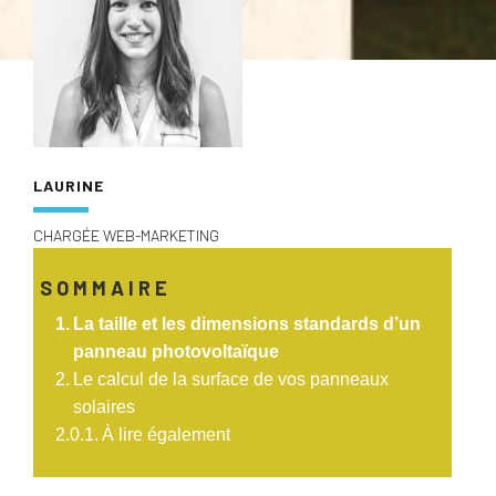
LAURINE
CHARGÉE WEB-MARKETING
SOMMAIRE
La taille et les dimensions standards d’un
panneau photovoltaïque
Le calcul de la surface de vos panneaux
solaires
À lire également