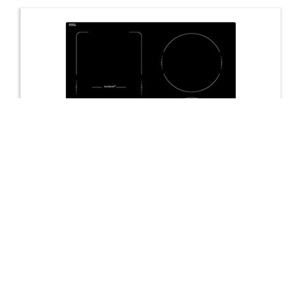
Table de cuisson SPI6467B induction commandes
sensitives
704,90 €