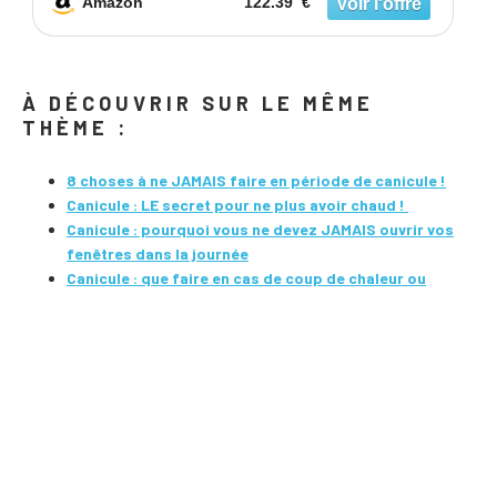
Amazon
122.39 €
À DÉCOUVRIR SUR LE MÊME
THÈME :
8 choses à ne JAMAIS faire en période de canicule !
Canicule : LE secret pour ne plus avoir chaud !
Canicule : pourquoi vous ne devez JAMAIS ouvrir vos
fenêtres dans la journée
Canicule : que faire en cas de coup de chaleur ou
d'insolation ?
Dormir au frais pendant la canicule : c'est possible
grâce à cette astuce infaillible !
Les risques de la chaleur extrême sur la santé
Pourquoi nos villes ne sont pas adaptées au
changement climatique