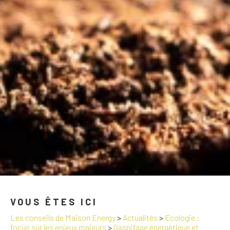
VOUS ÊTES ICI
Les conseils de Maison Energy
>
Actualités
>
Ecologie :
focus sur les enjeux majeurs
>
Gaspillage énergétique et