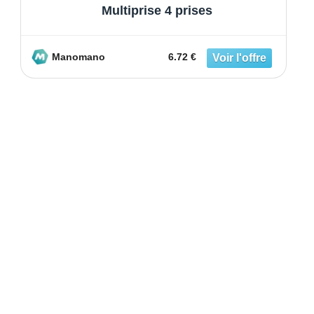
Multiprise 4 prises
Manomano
6.72 €
À DÉCOUVRIR SUR LE MÊME
THÈME :
Arroser vos plantes en économisant de l'eau ? Le
SECRET !
Je veux une piscine plus écologique !