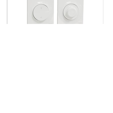
Kit pour éclairage variable Wiser Odace S520513K
142,79 €
Voir le produit