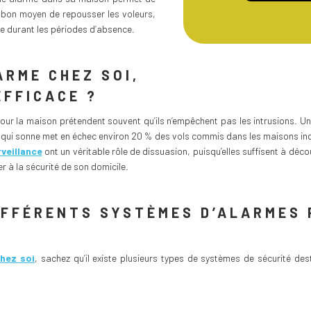
un bon moyen de repousser les voleurs,
le durant les périodes d’absence.
ARME CHEZ SOI,
EFFICACE ?
ur la maison prétendent souvent qu’ils n’empêchent pas les intrusions. U
rme qui sonne met en échec environ 20 % des vols commis dans les maisons in
veillance
ont un véritable rôle de dissuasion, puisqu’elles suffisent à déco
r à la sécurité de son domicile.
IFFÉRENTS SYSTÈMES D’ALARMES 
chez soi
, sachez qu’il existe plusieurs types de systèmes de sécurité de