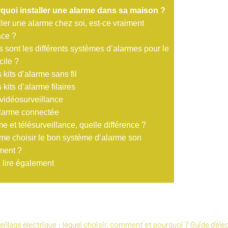
quoi installer une alarme dans sa maison ?
ller une alarme chez soi, est-ce vraiment
ace ?
 sont les différents systèmes d’alarmes pour le
cile ?
 kits d’alarme sans fil
 kits d’alarme filaires
vidéosurveillance
alarme connectée
e et télésurveillance, quelle différence ?
e choisir le bon système d’alarme son
ment ?
 lire également
illage électrique : lequel choisir, comment et pourquoi ? Guide d’élec