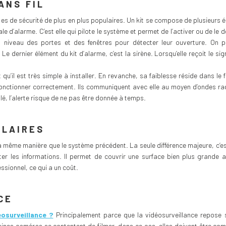
ANS FIL
es de sécurité de plus en plus populaires. Un kit se compose de plusieurs 
le d’alarme. C’est elle qui pilote le système et permet de l’activer ou de l
 niveau des portes et des fenêtres pour détecter leur ouverture. On 
dernier élément du kit d’alarme, c’est la sirène. Lorsqu’elle reçoit le sign
qu’il est très simple à installer. En revanche, sa faiblesse réside dans le f
onctionner correctement. Ils communiquent avec elle au moyen d’ondes radi
lé, l’alerte risque de ne pas être donnée à temps.
ILAIRES
a même manière que le système précédent. La seule différence majeure, c’es
ter les informations. Il permet de couvrir une surface bien plus grande a
fessionnel, ce qui a un coût.
CE
éosurveillance ?
Principalement parce que la vidéosurveillance repose s
ertaines caméras se contentent de filmer, dans ce cas, elles doivent être c