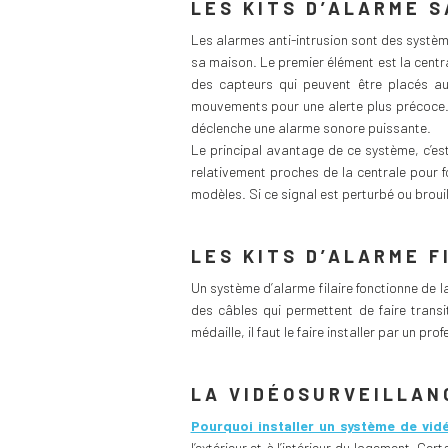
LES KITS D’ALARME S
Les alarmes anti-intrusion sont des systèm
sa maison. Le premier élément est la centra
des capteurs qui peuvent être placés au
mouvements pour une alerte plus précoce. Le 
déclenche une alarme sonore puissante.
Le principal avantage de ce système, c’est 
relativement proches de la centrale pour f
modèles. Si ce signal est perturbé ou brouil
LES KITS D’ALARME F
Un système d’alarme filaire fonctionne de l
des câbles qui permettent de faire transi
médaille, il faut le faire installer par un pro
LA VIDÉOSURVEILLAN
Pourquoi installer un système de vid
l’extérieur et à l’intérieur du logement. C