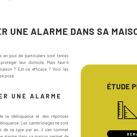
ER UNE ALARME DANS SA MAIS
 en plus de particuliers sont tentés
protéger leur domicile. Mais faut-il
ison ? Est-ce efficace ? Voici les
se pose.
ÉTUDE 
ER UNE ALARME
 de la délinquance et des réponses
élinquance. Les cambriolages ne sont
 de ce type par an, il s’en commet
DEM
’une alarme dans sa maison permet de