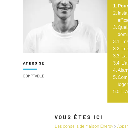
Pour
Insta
effic
Quels
domi
Les
Les
La 
AMBROISE
L’
Alarm
COMPTABLE
Comm
loge
À
VOUS ÊTES ICI
Les conseils de Maison Energy
>
Appare