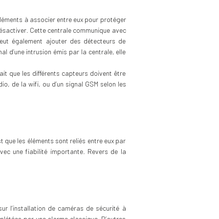
éléments à associer entre eux pour protéger
e désactiver. Cette centrale communique avec
peut également ajouter des détecteurs de
al d’une intrusion émis par la centrale, elle
ait que les différents capteurs doivent être
o, de la wifi, ou d’un signal GSM selon les
t que les éléments sont reliés entre eux par
vec une fiabilité importante. Revers de la
ur l’installation de caméras de sécurité à
omplétées par une alarme classique. D’autres