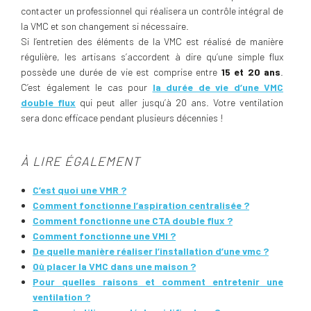
contacter un professionnel qui réalisera un contrôle intégral de
la VMC et son changement si nécessaire.
Si l’entretien des éléments de la VMC est réalisé de manière
régulière, les artisans s’accordent à dire qu’une simple flux
possède une durée de vie est comprise entre
15 et 20 ans
.
C’est également le cas pour
la durée de vie d’une VMC
double flux
qui peut aller jusqu’à 20 ans. Votre ventilation
sera donc efficace pendant plusieurs décennies !
À LIRE ÉGALEMENT
C’est quoi une VMR ?
Comment fonctionne l’aspiration centralisée ?
Comment fonctionne une CTA double flux ?
Comment fonctionne une VMI ?
De quelle manière réaliser l’installation d’une vmc ?
Où placer la VMC dans une maison ?
Pour quelles raisons et comment entretenir une
ventilation ?