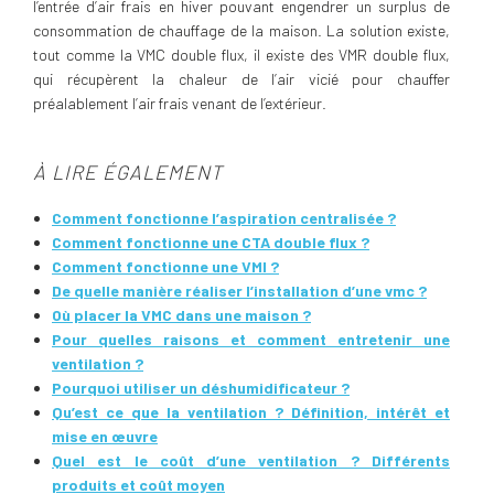
l’entrée d’air frais en hiver pouvant engendrer un surplus de
consommation de chauffage de la maison. La solution existe,
tout comme la VMC double flux, il existe des VMR double flux,
qui récupèrent la chaleur de l’air vicié pour chauffer
préalablement l’air frais venant de l’extérieur.
À LIRE ÉGALEMENT
Comment fonctionne l’aspiration centralisée ?
Comment fonctionne une CTA double flux ?
Comment fonctionne une VMI ?
De quelle manière réaliser l’installation d’une vmc ?
Où placer la VMC dans une maison ?
Pour quelles raisons et comment entretenir une
ventilation ?
Pourquoi utiliser un déshumidificateur ?
Qu’est ce que la ventilation ? Définition, intérêt et
mise en œuvre
Quel est le coût d’une ventilation ? Différents
produits et coût moyen