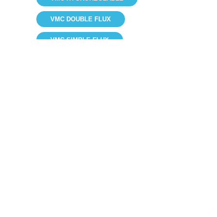
VMC DOUBLE FLUX
VMC SIMPLE FLUX
VMI (VENTILATION MÉCANIQUE PAR
INSUFFLATION)
EXTRACTEUR D'AIR
VMR (VENTILATION MÉCANIQUE
RÉPARTIE)
VMC SILENCIEUSE
VMC EXTRA PLATE
VMC BASSE CONSOMMATION
MINI VMC
VMC INDIVIDUELLE