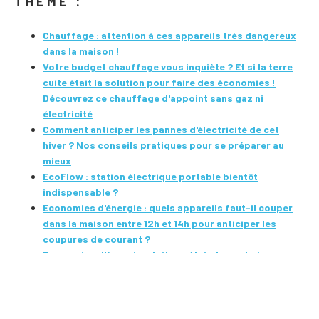
THÈME :
Chauffage : attention à ces appareils très dangereux
dans la maison !
Votre budget chauffage vous inquiète ? Et si la terre
cuite était la solution pour faire des économies !
Découvrez ce chauffage d'appoint sans gaz ni
électricité
Comment anticiper les pannes d'électricité de cet
hiver ? Nos conseils pratiques pour se préparer au
mieux
EcoFlow : station électrique portable bientôt
indispensable ?
Economies d'énergie : quels appareils faut-il couper
dans la maison entre 12h et 14h pour anticiper les
coupures de courant ?
Economies d'énergie : doit-on éteindre ou baisser
son chauffage lorsque l'on s'absente ?
Egloo : un chauffage d'appoint malin en terre cuite,
sans gaz ni électricité !
Coupures d'électricité, rationnement… ce qui nous