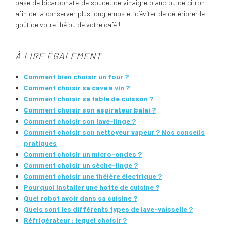
base de bicarbonate de soude, de vinaigre blanc ou de citron
afin de la conserver plus longtemps et d’éviter de détériorer le
goût de votre thé ou de votre café !
À LIRE ÉGALEMENT
Comment bien choisir un four ?
Comment choisir sa cave à vin ?
Comment choisir sa table de cuisson ?
Comment choisir son aspirateur balai ?
Comment choisir son lave-linge ?
Comment choisir son nettoyeur vapeur ? Nos conseils
pratiques
Comment choisir un micro-ondes ?
Comment choisir un sèche-linge ?
Comment choisir une théière électrique ?
Pourquoi installer une hotte de cuisine ?
Quel robot avoir dans sa cuisine ?
Quels sont les différents types de lave-vaisselle ?
Réfrigérateur : lequel choisir ?