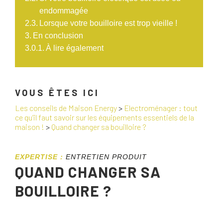
endommagée
Lorsque votre bouilloire est trop vieille !
En conclusion
À lire également
VOUS ÊTES ICI
Les conseils de Maison Energy
>
Electroménager : tout
ce qu’il faut savoir sur les équipements essentiels de la
maison !
>
Quand changer sa bouilloire ?
EXPERTISE :
ENTRETIEN PRODUIT
QUAND CHANGER SA
BOUILLOIRE ?