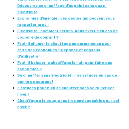
Découvrez ce chauffage d'appoint sans gaz ni
électricité
Economies d'énergie : ces gestes qui peuvent vous
rapporter gros !
Electricité : comment serons-nous avertis en cas de
coupure de courant ?
Faut-il allumer le chauffage en permanence pour
faire des économies ? Réponse et conseils
d'utilisation
Faut-il baisser le chauffage la nuit pour faire des
économies ?
Se chauffer sans électricité : nos astuces en cas de
panne de courant !
5 astuces pour bien se chauffer sans se ruiner cet
hiver !
Chauffage à la bougie : est-ce envisageable pour cet
hiver ?